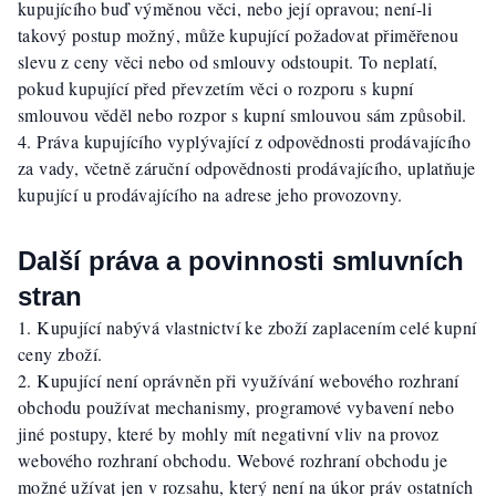
kupujícího buď výměnou věci, nebo její opravou; není-li
takový postup možný, může kupující požadovat přiměřenou
slevu z ceny věci nebo od smlouvy odstoupit. To neplatí,
pokud kupující před převzetím věci o rozporu s kupní
smlouvou věděl nebo rozpor s kupní smlouvou sám způsobil.
Práva kupujícího vyplývající z odpovědnosti prodávajícího
za vady, včetně záruční odpovědnosti prodávajícího, uplatňuje
kupující u prodávajícího na adrese jeho provozovny.
Další práva a povinnosti smluvních
stran
Kupující nabývá vlastnictví ke zboží zaplacením celé kupní
ceny zboží.
Kupující není oprávněn při využívání webového rozhraní
obchodu používat mechanismy, programové vybavení nebo
jiné postupy, které by mohly mít negativní vliv na provoz
webového rozhraní obchodu. Webové rozhraní obchodu je
možné užívat jen v rozsahu, který není na úkor práv ostatních