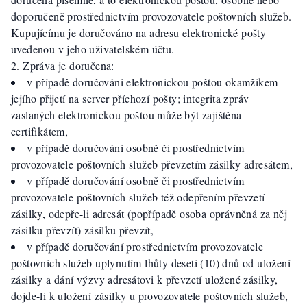
doporučeně prostřednictvím provozovatele poštovních služeb.
Kupujícímu je doručováno na adresu elektronické pošty
uvedenou v jeho uživatelském účtu.
Zpráva je doručena:
v případě doručování elektronickou poštou okamžikem
jejího přijetí na server příchozí pošty; integrita zpráv
zaslaných elektronickou poštou může být zajištěna
certifikátem,
v případě doručování osobně či prostřednictvím
provozovatele poštovních služeb převzetím zásilky adresátem,
v případě doručování osobně či prostřednictvím
provozovatele poštovních služeb též odepřením převzetí
zásilky, odepře-li adresát (popřípadě osoba oprávněná za něj
zásilku převzít) zásilku převzít,
v případě doručování prostřednictvím provozovatele
poštovních služeb uplynutím lhůty deseti (10) dnů od uložení
zásilky a dání výzvy adresátovi k převzetí uložené zásilky,
dojde-li k uložení zásilky u provozovatele poštovních služeb,