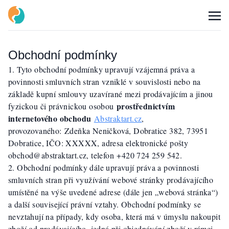
Obchodní podmínky
Tyto obchodní podmínky upravují vzájemná práva a
povinnosti smluvních stran vzniklé v souvislosti nebo na
základě kupní smlouvy uzavírané mezi prodávajícím a jinou
prostřednictvím
fyzickou či právnickou osobou
internetového obchodu
Abstraktart.cz
,
provozovaného: Zdeňka Neničková, Dobratice 382, 73951
Dobratice, IČO: XXXXX, adresa elektronické pošty
obchod@abstraktart.cz, telefon +420 724 259 542.
Obchodní podmínky dále upravují práva a povinnosti
smluvních stran při využívání webové stránky prodávajícího
umístěné na výše uvedené adrese (dále jen „webová stránka“)
a další související právní vztahy. Obchodní podmínky se
nevztahují na případy, kdy osoba, která má v úmyslu nakoupit
zboží od prodávajícího, jedná při objednávání zboží v rámci