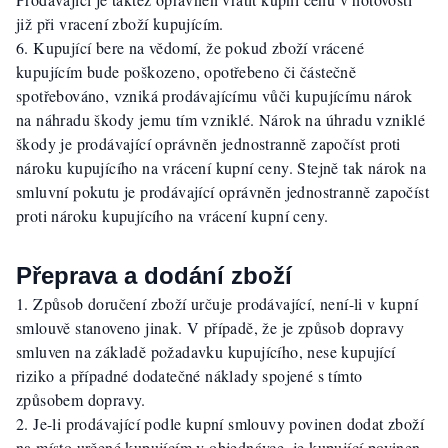
již při vracení zboží kupujícím.
Kupující bere na vědomí, že pokud zboží vrácené
kupujícím bude poškozeno, opotřebeno či částečně
spotřebováno, vzniká prodávajícímu vůči kupujícímu nárok
na náhradu škody jemu tím vzniklé. Nárok na úhradu vzniklé
škody je prodávající oprávněn jednostranně započíst proti
nároku kupujícího na vrácení kupní ceny. Stejně tak nárok na
smluvní pokutu je prodávající oprávněn jednostranně započíst
proti nároku kupujícího na vrácení kupní ceny.
Přeprava a dodání zboží
Způsob doručení zboží určuje prodávající, není-li v kupní
smlouvě stanoveno jinak. V případě, že je způsob dopravy
smluven na základě požadavku kupujícího, nese kupující
riziko a případné dodatečné náklady spojené s tímto
způsobem dopravy.
Je-li prodávající podle kupní smlouvy povinen dodat zboží
na místo určené kupujícím v objednávce, je kupující povinen